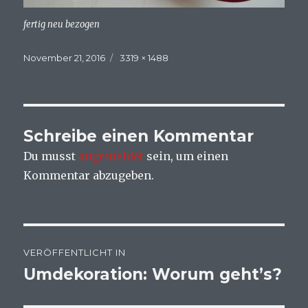
fertig neu bezogen
Veröffentlicht
November 21, 2016
Volle
3319 × 1488
am
Größe
Schreibe einen Kommentar
Du musst
angemeldet
sein, um einen
Kommentar abzugeben.
Beitragsnavigation
VERÖFFENTLICHT IN
Umdekoration: Worum geht’s?